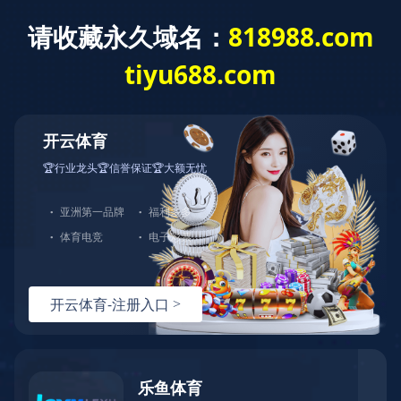
星空体育·星空官方网站
集团新闻