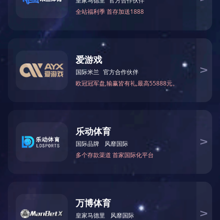
绩效考核与职业晋升相结合；
（3）
富有挑战性的宽带薪酬体系
基本工资
+绩效工资+技能津贴+福利补贴+项
目补贴+年度奖。金+项目承包奖
（4）
多层级多形式的人才培养体系
大元黄埔军校
——“商学院”；
“七大培训计划”——“大元栋梁计划”、“大元
领袖计划”、“大元精英计划”、“大元未来之星计
划”、“大元灯塔计划”、“大元精兵计划”、“大元
青苗计划”；