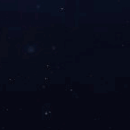
大元元硕农业发展集团
企业公益
社会公益
善基金
加入大元
公示公告
人才理念
社会招聘
校园招聘
联系我们
Copyright © 2026 星空体育·星空官方网站-星空体育(中国)
Powered by AIT Center