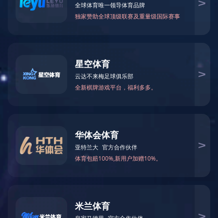
大元建业集团