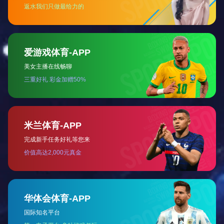
大元建筑工业化集团