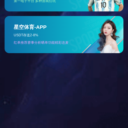
大元实业发展集团