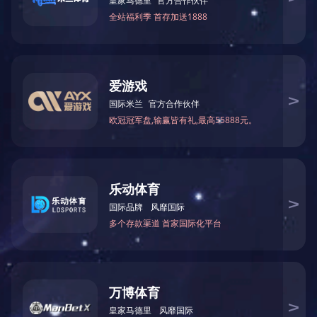
了中国共产党百年奋斗的历史经验并详细介绍了集团的历史沿
革、发展愿景、核心价值观及星空体育·星空官方网站。希望各位
新员工能够快速了解星空体育·星空官方网站-星空体育(中国)，认
同并融入星空体育·星空官方网站，为集团发展贡献青春力量。
听了李建国主席的授课，学员们表示受益匪浅，在接下来的培训
中会更加努力学习，提高综合素质，为实现百年大元现代化贡献
自己的力量！
文
←
前一篇文章
后一篇文章
→
章
导
航
星空体育·星空官方网站-星空体育
(中国)